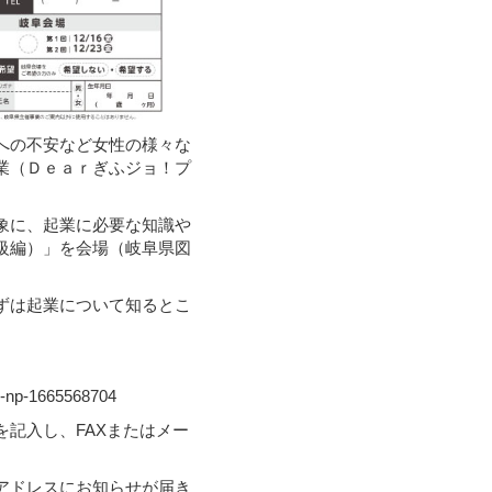
への不安など女性の様々な
業（Ｄｅａｒぎふジョ！プ
象に、起業に必要な知識や
級編）」を会場（岐阜県図
ずは起業について知るとこ
fu-np-1665568704
記入し、FAXまたはメー
。
アドレスにお知らせが届き